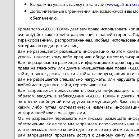
Вы должны указать ссылку на наш сайт
www.gattaca-ser
Дополнительные ограничения или возможности вы мож
обеспечению.
Кроме того «GEEOS TEAM» дает вам право использовать копии 
use only) без какого либо разрешения с нашей стороны. П
тиражированием, распространением, любым использован
материалов среди третьих лиц.
Вам не разрешается размещать информацию на этом сайте, 
угрозы, наносит кому либо вред или обиду, имеет вульгар
Вам не разрешается размещать информацию которая нарушае
права на гласность или другие имущественные права «GEEO
сайте, а также делать ссылки с сайта на вирусы, шпионск
Вам не разрешается специально нагружать, или нарушать р
любой части данного сайта, сервера или сети.
Вам запрещается предоставлять ложную информацию о с
образом вводить в заблуждение «GEEOS TEAM» и других п
авторстве сообщений или других коммуникаций. Вам запр
каким либо путем систематически извлекать информаци
информацией или e-mail адресами.
Мы не разрешаем пересылать нам письма, размещать инфор
обеспечению. Коме того мы запрещаем использовать наш e-
или пересылать много копий одного и того же письма или с
Вам запрещается продавать доступ к данному сайту или п